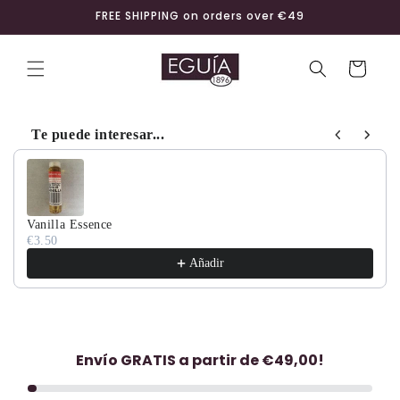
Skip to
FREE SHIPPING on orders over €49
content
Cart
Te puede interesar...
Use the Previous and Next buttons to navigate through product
Vanilla Essence
€3.50
Añadir
Envío GRATIS a partir de €49,00!