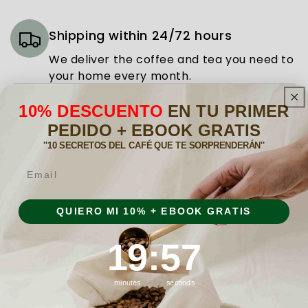
Shipping within 24/72 hours
We deliver the coffee and tea you need to
your home every month.
10% DESCUENTO
EN TU PRIMER
Subscribe
PEDIDO + EBOOK GRATIS
Choose the subscription plan that best
''10 SECRETOS DEL CAFÉ QUE TE SORPRENDERÁN''
suits your needs.
Email
Cancel whenever you want
QUIERO MI 10% + EBOOK GRATIS
Cancel your subscription at any time,
easily and without complications.
19
:
Countdown ends in:
56
19
:
56
Maximum quality
minutes
seconds
Master Coffee Roasters since 1896 and for