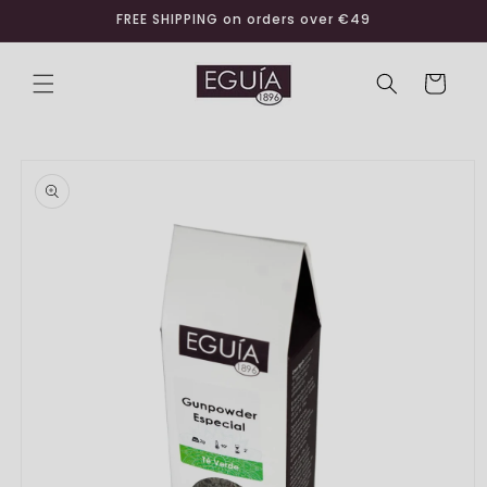
Skip to
FREE SHIPPING on orders over €49
content
Cart
Skip to
product
information