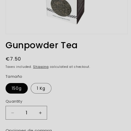
Open
media
Gunpowder Tea
1
in
modal
Regular
€7.50
price
Taxes included.
Shipping
calculated at checkout.
Tamaño
150g
1 Kg
Quantity
Decrease
Increase
quantity
quantity
for
for
Opciones de compra