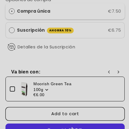
Gunpowder
Gunpowder
Tea
Tea
Compra única
€7.50
Suscripción
€6.75
AHORRA 10%
Detalles de la Suscripción
Va bien con:
Use the Previous and Next buttons to navigate through produc
Moorish Green Tea
100g
€6.00
Add to cart