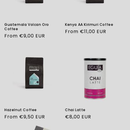
Guatemala Volcan Oro
Kenya AA Kirimuri Coffee
Coffee
Regular
From €11,00 EUR
Regular
From €9,00 EUR
price
price
Hazelnut Coffee
Chai Latte
Regular
From €9,50 EUR
Regular
€8,00 EUR
price
price