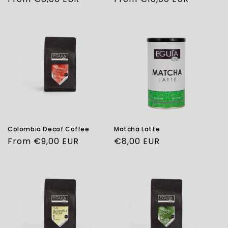
price
price
Colombia Decaf Coffee
Matcha Latte
Regular
From €9,00 EUR
Regular
€8,00 EUR
price
price