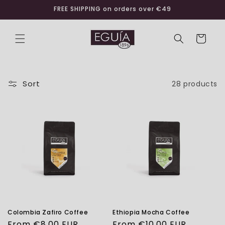
Skip to
FREE SHIPPING on orders over €49
content
Cart
Sort
28 products
Colombia Zafiro Coffee
Ethiopia Mocha Coffee
Regular
From €8,00 EUR
Regular
From €10,00 EUR