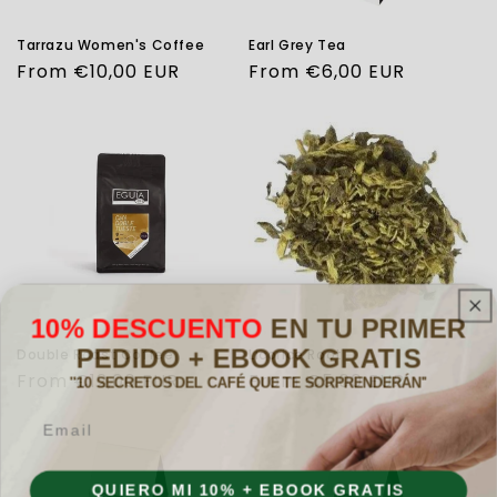
Tarrazu Women's Coffee
Earl Grey Tea
Regular
From €10,00 EUR
Regular
From €6,00 EUR
price
price
10% DESCUENTO
EN TU PRIMER
PEDIDO + EBOOK GRATIS
Double Roast Coffee
Licorice Root
Regular
From €12,00 EUR
Regular
From €5,00 EUR
''10 SECRETOS DEL CAFÉ QUE TE SORPRENDERÁN''
price
price
Email
QUIERO MI 10% + EBOOK GRATIS