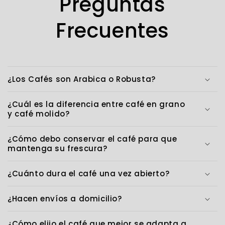
Preguntas
l
Frecuentes
e
c
t
¿Los Cafés son Arabica o Robusta?
i
¿Cuál es la diferencia entre café en grano
o
y café molido?
n
¿Cómo debo conservar el café para que
:
mantenga su frescura?
¿Cuánto dura el café una vez abierto?
¿Hacen envíos a domicilio?
¿Cómo elijo el café que mejor se adapta a