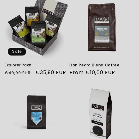
Sale
Explorer Pack
Don Pedro Blend Coffee
Regular
Sale
€35,90 EUR
Regular
From €10,00 EUR
€40,00 EUR
price
price
price