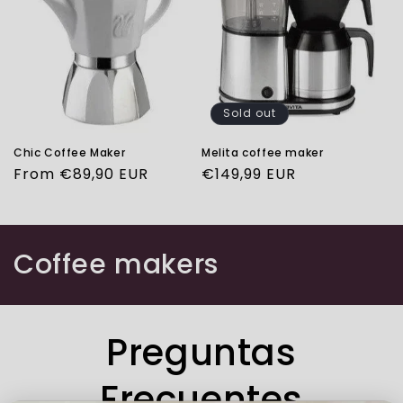
Sold out
Chic Coffee Maker
Melita coffee maker
Regular
From €89,90 EUR
Regular
€149,99 EUR
price
price
C
Coffee makers
o
l
Preguntas
l
Frecuentes