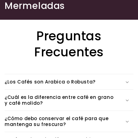
C
Mermeladas
o
l
Preguntas
l
Frecuentes
e
c
t
¿Los Cafés son Arabica o Robusta?
i
¿Cuál es la diferencia entre café en grano
o
y café molido?
n
¿Cómo debo conservar el café para que
:
mantenga su frescura?