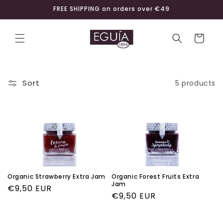
Skip to
FREE SHIPPING on orders over €49
content
Cart
Sort
5 products
Organic Strawberry Extra Jam
Organic Forest Fruits Extra
Jam
Regular
€9,50 EUR
Regular
€9,50 EUR
price
price