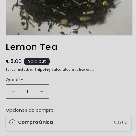
Open
media
Lemon Tea
1
in
modal
Regular
€5.00
Sold out
price
Taxes included.
Shipping
calculated at checkout.
Quantity
Decrease
Increase
quantity
quantity
for
for
Opciones de compra
Lemon
Lemon
Tea
Tea
Compra única
€5.00