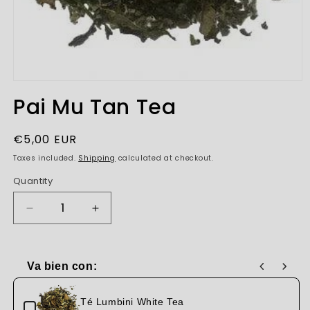
Open
media
Pai Mu Tan Tea
1
in
modal
Regular
€5,00 EUR
price
Taxes included.
Shipping
calculated at checkout.
Quantity
Decrease
Increase
quantity
quantity
for
for
Pai
Pai
Va bien con:
Mu
Mu
Use the Previous and Next buttons to navigate through produc
Tan
Tan
Tea
Tea
Té Lumbini White Tea