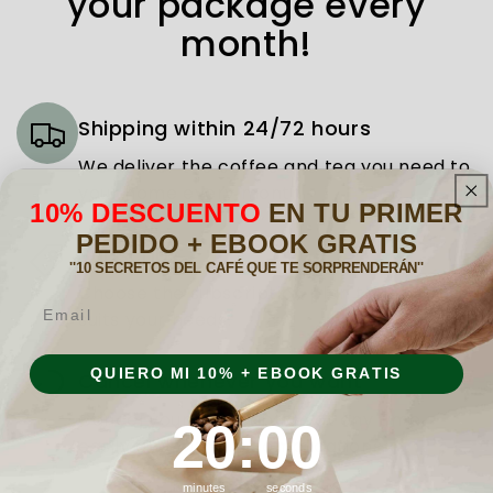
your package every
month!
Shipping within 24/72 hours
We deliver the coffee and tea you need to
your home every month.
10% DESCUENTO
EN TU PRIMER
PEDIDO + EBOOK GRATIS
Subscribe
''10 SECRETOS DEL CAFÉ QUE TE SORPRENDERÁN''
Choose the subscription plan that best
Email
suits your needs.
QUIERO MI 10% + EBOOK GRATIS
Cancel whenever you want
Cancel your subscription at any time,
19
:
Countdown ends in:
58
19
:
58
easily and without complications.
minutes
seconds