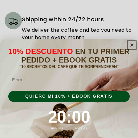
Shipping within 24/72 hours
We deliver the coffee and tea you need to
your home every month.
10% DESCUENTO
EN TU PRIMER
Subscribe
PEDIDO + EBOOK GRATIS
Choose the subscription plan that best
''10 SECRETOS DEL CAFÉ QUE TE SORPRENDERÁN''
suits your needs.
Email
Cancel whenever you want
QUIERO MI 10% + EBOOK GRATIS
Cancel your subscription at any time,
easily and without complications.
19
:
Countdown ends in:
58
19
:
58
Maximum quality
minutes
seconds
Master Coffee Roasters since 1896 and for