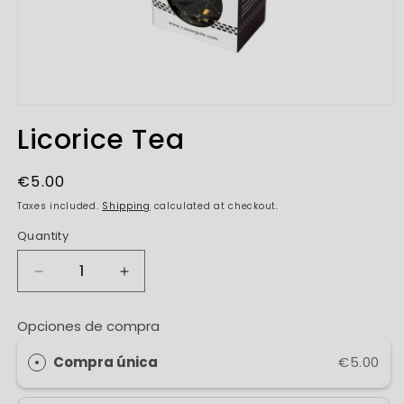
Open
media
Licorice Tea
1
in
modal
Regular
€5.00
price
Taxes included.
Shipping
calculated at checkout.
Quantity
Decrease
Increase
quantity
quantity
for
for
Opciones de compra
Licorice
Licorice
Tea
Tea
Compra única
€5.00