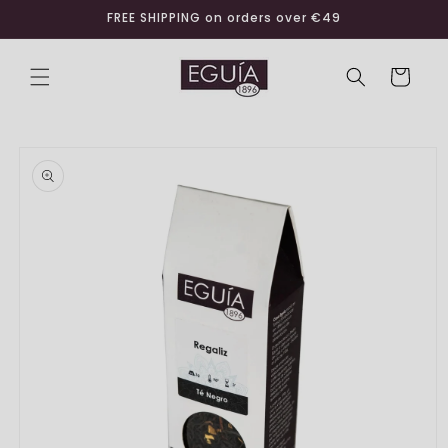
Skip to
FREE SHIPPING on orders over €49
content
Cart
Skip to
product
information